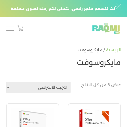
أنت تتصفح متجر رقمي، نتمنى لكم رحلة تسوق ممتعة
الرئيسية
/ مايكروسوفت
مايكروسوفت
عرض ⁦8⁩ من كل النتائج