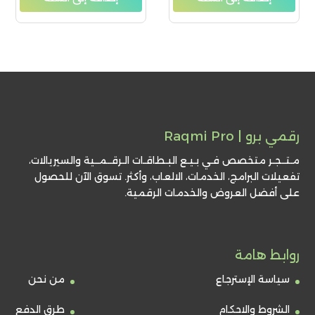
رقمي برو | Raqmi Pro
مـتــجـر متخصص فـي بـيـع البـطاقـات الـرقــمــية والسيريالات،
تفعيلات البرامج، الخدمات، الالعاب، وأكثر. تسوق الآن للحصول
على أفضل العروض والخدمات الرقمية.
روابط هامة
سياسة الإسترجاع
من نحن
الشروط والاحكام
طرق الدفع