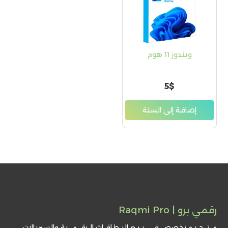
ويندوز 11 هوم
5
$
إضافة إلى السلة
رقمي برو | Raqmi Pro
مـتــجـر متخصص فـي بـيـع البـطاقـات الـرقــمــية والسيريالات،