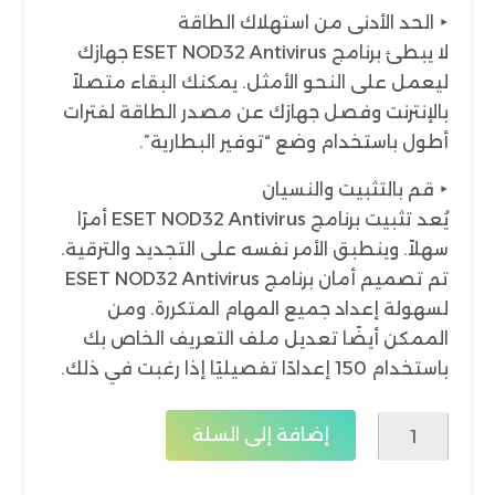
‣ الحد الأدنى من استهلاك الطاقة
لا يبطئ برنامج ESET NOD32 Antivirus جهازك
ليعمل على النحو الأمثل. يمكنك البقاء متصلاً
بالإنترنت وفصل جهازك عن مصدر الطاقة لفترات
أطول باستخدام وضع “توفير البطارية”.
‣ قم بالتثبيت والنسيان
يُعد تثبيت برنامج ESET NOD32 Antivirus أمرًا
سهلاً. وينطبق الأمر نفسه على التجديد والترقية.
تم تصميم أمان برنامج ESET NOD32 Antivirus
لسهولة إعداد جميع المهام المتكررة. ومن
الممكن أيضًا تعديل ملف التعريف الخاص بك
باستخدام 150 إعدادًا تفصيليًا إذا رغبت في ذلك.
كمية
إضافة إلى السلة
Eset
NOD32