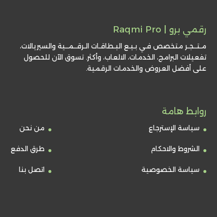
رقمي برو | Raqmi Pro
مـتــجـر متخصص فـي بـيـع البـطاقـات الـرقــمــية والسيريالات،
تفعيلات البرامج، الخدمات، الالعاب، وأكثر. تسوق الآن للحصول
على أفضل العروض والخدمات الرقمية.
روابط هامة
سياسة الإسترجاع
من نحن
الشروط والاحكام
طرق الدفع
سياسة الخصوصية
اتصل بنا