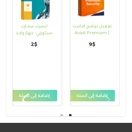
تفعيل برنامج افاست
ايسيت سمارت
مف
| Avast Premium
سيكورتي- جهاز واحد
ب
Security
لمدة 60 يومًا
2
$
9
$
إضافة إلى السلة
إضافة إلى السلة
إ