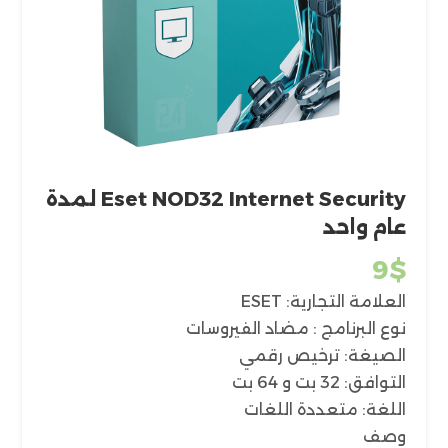
Eset NOD32 Internet Security لمدة
عام واحد
9
$
العلامة التجارية: ESET
نوع البرنامج : مضاد الفيروسات
الصيغة: ترخيص رقمي
التوافق: 32 بت و 64 بت
اللغة: متعددة اللغات
وصف