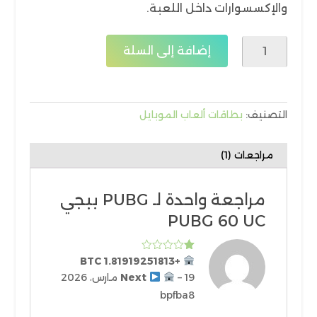
والإكسسوارات داخل اللعبة.
كمية
إضافة إلى السلة
PUBG
ببجي
PUBG
60
التصنيف:
بطاقات ألعاب الموبايل
UC
مراجعات (1)
مراجعة واحدة لـ
PUBG ببجي
PUBG 60 UC
تم
+1.81919251813 BTC
التقييم
19 مارس، 2026
–
Next
1
من
bpfba8
5