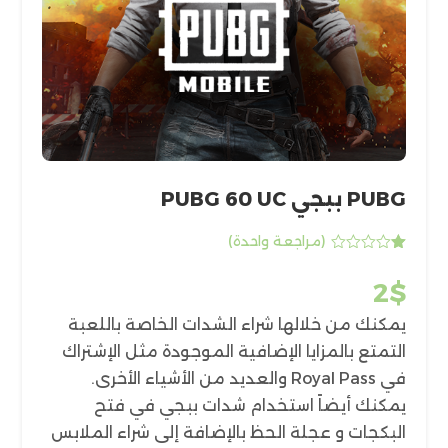
PUBG ببجي PUBG 60 UC
(مراجعة واحدة)
تم
التقييم
2
$
بـ
1.00
من
يمكنك من خلالها شراء الشدات الخاصة باللعبة
5
بناءً
التمتع بالمزايا الإضافية الموجودة مثل الإشتراك
على
تقييم
في Royal Pass والعديد من الأشياء الأخرى.
عميل
واحد
يمكنك أيضاً استخدام شدات ببجي في فتح
البكجات و عجلة الحظ بالإضافة إلى شراء الملابس