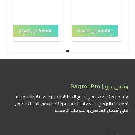
إضافة إلى السلة
إضافة إلى السلة
رقمي برو | Raqmi Pro
مـتــجـر متخصص فـي بـيـع البـطاقـات الـرقــمــية والسيريالات،
تفعيلات البرامج، الخدمات، الالعاب، وأكثر. تسوق الآن للحصول
على أفضل العروض والخدمات الرقمية.